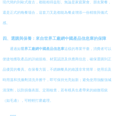
現代簡約到歐式復古，都能相得益彰。無論是家庭聚會、朋友聚餐，
還是正式的晚餐場合，這套刀叉匙都能為餐桌增添一份精致與儀式
感。
四、選購與保養：來自世界工廠網中國產品信息庫的保障
通過如
世界工廠網中國產品信息庫
這樣的專業平臺，消費者可以
便捷地獲取產品的詳細規格、材質認證及供應商信息，確保選購到正
品優質的餐具。在保養方面，不銹鋼餐具的維護非常簡單：使用后及
時用溫和洗滌劑清洗并擦干，即可保持光亮如新；避免使用強酸強堿
清潔劑，以防損傷表面。定期檢查，若有模具生產帶來的細微瑕疵
（如毛邊），可輕輕打磨處理。