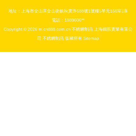
地址：上海市金山區金山衛鎮秋實路688號1號樓5單元166室J座
電話：1889606**
Copyright © 2026
m.cn888.com.cn
不銹鋼制品
上海鐵振實業有限公
司
不銹鋼制品
版權所有
Sitemap