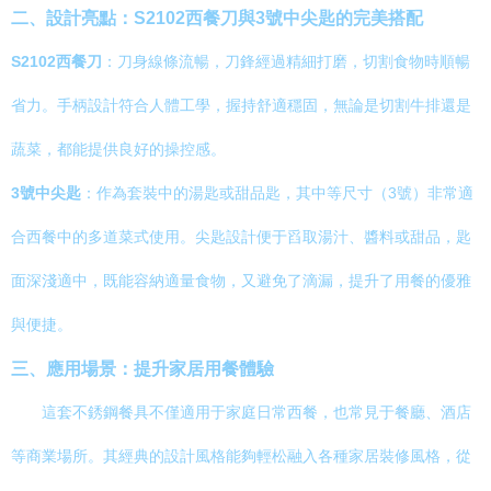
二、設計亮點：S2102西餐刀與3號中尖匙的完美搭配
S2102西餐刀
：刀身線條流暢，刀鋒經過精細打磨，切割食物時順暢
省力。手柄設計符合人體工學，握持舒適穩固，無論是切割牛排還是
蔬菜，都能提供良好的操控感。
3號中尖匙
：作為套裝中的湯匙或甜品匙，其中等尺寸（3號）非常適
合西餐中的多道菜式使用。尖匙設計便于舀取湯汁、醬料或甜品，匙
面深淺適中，既能容納適量食物，又避免了滴漏，提升了用餐的優雅
與便捷。
三、應用場景：提升家居用餐體驗
這套不銹鋼餐具不僅適用于家庭日常西餐，也常見于餐廳、酒店
等商業場所。其經典的設計風格能夠輕松融入各種家居裝修風格，從