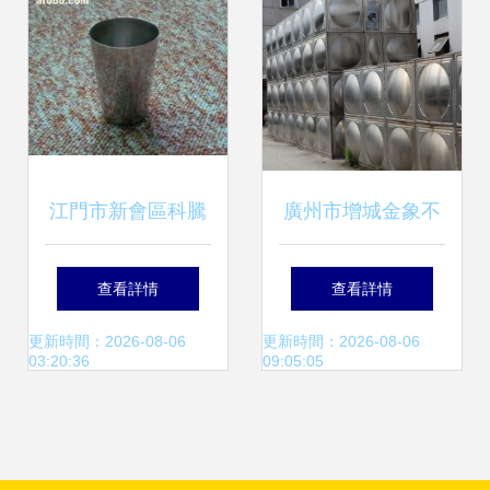
業
江門市新會區科騰
廣州市增城金象不
不銹鋼制品 不銹鋼
銹鋼 節能承壓不銹
查看詳情
查看詳情
錐形健康浴杯全解
鋼水箱領域的專業
更新時間：2026-08-06
更新時間：2026-08-06
03:20:36
09:05:05
析
選擇