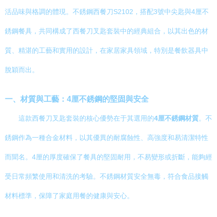
活品味與格調的體現。不銹鋼西餐刀S2102，搭配3號中尖匙與4厘不
銹鋼餐具，共同構成了西餐刀叉匙套裝中的經典組合，以其出色的材
質、精湛的工藝和實用的設計，在家居家具領域，特別是餐飲器具中
脫穎而出。
一、材質與工藝：4厘不銹鋼的堅固與安全
這款西餐刀叉匙套裝的核心優勢在于其選用的
4厘不銹鋼材質
。不
銹鋼作為一種合金材料，以其優異的耐腐蝕性、高強度和易清潔特性
而聞名。4厘的厚度確保了餐具的堅固耐用，不易變形或折斷，能夠經
受日常頻繁使用和清洗的考驗。不銹鋼材質安全無毒，符合食品接觸
材料標準，保障了家庭用餐的健康與安心。